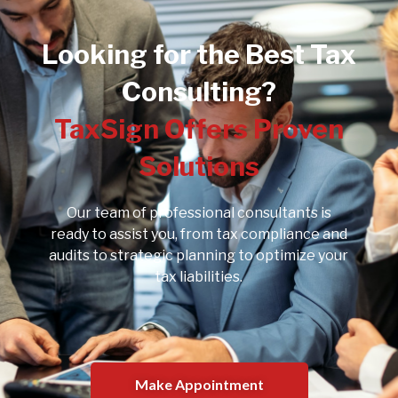
Looking for the Best Tax
Consulting?
TaxSign Offers Proven
Solutions
Our team of professional consultants is
ready to assist you, from tax compliance and
audits to strategic planning to optimize your
tax liabilities.
Make Appointment