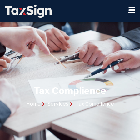
Tax Complience
Home
Services
Tax Complience